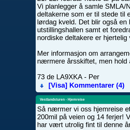
Vi planlegger å samle SMLA/N
deltakerne som er til stede ti
lørdag kveld. Det blir også en
utstillingshallen samt et foredr
nordiske deltakere er hjerteli
Mer informasjon om arrangeme
nærmere årsskiftet, men hold 
73 de LA9XKA - Per
[Visa]
Kommentarer (4)
Vestlandsturen - Hjemreise
Så nærmer vi oss hjemreise et
200mil på veien og 14 ferjer! 
har vært utrolig fint til denne å