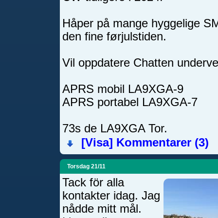
Håper på mange hyggelige S
den fine førjulstiden.
Vil oppdatere Chatten underve
APRS mobil LA9XGA-9
APRS portabel LA9XGA-7
73s de LA9XGA Tor.
[Visa]
Kommentarer (3)
Torsdag 21/11
Tack för alla
kontakter idag. Jag
nådde mitt mål.