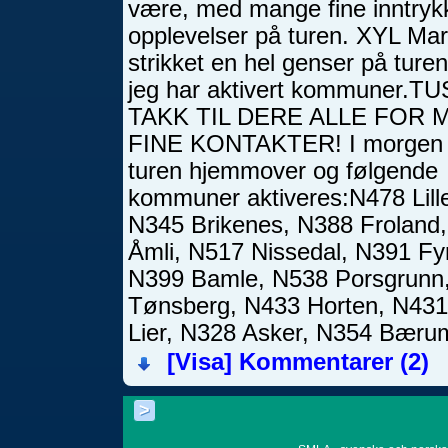
være, med mange fine inntryk
opplevelser på turen. XYL Mari
strikket en hel genser på tur
jeg har aktivert kommuner.T
TAKK TIL DERE ALLE FOR
FINE KONTAKTER! I morgen 
turen hjemmover og følgende
kommuner aktiveres:N478 Lill
N345 Brikenes, N388 Froland
Åmli, N517 Nissedal, N391 Fy
N399 Bamle, N538 Porsgrunn,
Tønsberg, N433 Horten, N43
Lier, N328 Asker, N354 Bæru
[Visa]
Kommentarer (2)
>