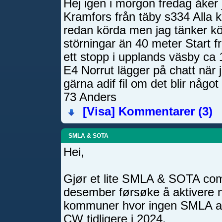
Hej igen i morgon fredag åker 
Kramfors från täby s334 Alla
redan körda men jag tänker k
störningar än 40 meter Start f
ett stopp i upplands väsby ca
E4 Norrut lägger på chatt när j
gärna adif fil om det blir någ
73 Anders
[Visa]
Kommentarer (3)
SMLA & SOTA
Hei,
Gjør et lite SMLA & SOTA comb
desember førsøke å aktivere 
kommuner hvor ingen SMLA akt
CW tidligere i 2024.