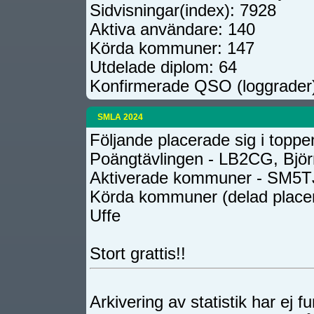
Sidvisningar(index): 7928
Aktiva användare: 140
Körda kommuner: 147
Utdelade diplom: 64
Konfirmerade QSO (loggrader
SMLA 2024
Följande placerade sig i toppe
Poängtävlingen - LB2CG, Björ
Aktiverade kommuner - SM5T
Körda kommuner (delad place
Uffe
Stort grattis!!
Arkivering av statistik har ej 