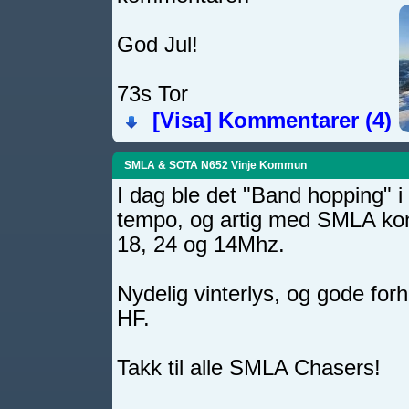
God Jul!
73s Tor
[Visa]
Kommentarer (4)
SMLA & SOTA N652 Vinje Kommun
I dag ble det "Band hopping" i
tempo, og artig med SMLA kon
18, 24 og 14Mhz.
Nydelig vinterlys, og gode for
HF.
Takk til alle SMLA Chasers!