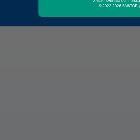
SMLA - svenska och norsk
© 2022-2026 SM6TOB 
20