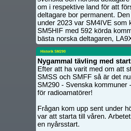
om i respektive land för att f
deltagare bor permanent. Den
under 2023 var SM4IVE som kö
SM5HIF med 592 körda kommune
bästa norska deltagaren, LA
Historik SM290
Nygammal tävling med start t
Efter att ha varit med om att s
SMSS och SMFF så är det nu 
SM290 - Svenska kommuner - 
för radioamatörer!
Frågan kom upp sent under hös
var att starta till våren. Arbete
en nyårsstart.