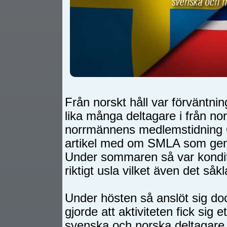
Från norskt håll var förväntnin
lika många deltagare i från no
norrmännens medlemstidning Q
artikel med om SMLA som gener
Under sommaren så var kondit
riktigt usla vilket även det såk
Under hösten så anslöt sig dock
gjorde att aktiviteten fick sig 
svenska och norska deltagare 