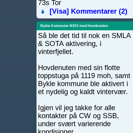
73s Tor
[Visa]
Kommentarer (2)
Bykle Kommune N353 med Hovdenuten
Så ble det tid til nok en SMLA
& SOTA aktivering, i
vinterfjellet.
Hovdenuten med sin flotte
toppstuga på 1119 moh, samt
Bykle kommune ble aktivert i
et nydelig og kaldt vintervær.
Igjen vil jeg takke for alle
kontakter på CW og SSB,
under svært varierende
kondisjoner.