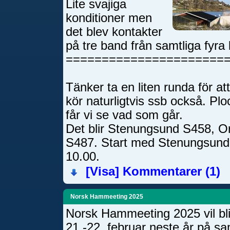
Lite svajiga
konditioner men
det blev kontakter
på tre band från samtliga fyr
======================
Tänker ta en liten runda för at
kör naturligtvis ssb också. Pl
får vi se vad som går.
Det blir Stenungsund S458, O
S487. Start med Stenungsund el
10.00.
[Visa]
Kommentarer (1)
Norsk Hammeeting 2025
Norsk Hammeeting 2025 vil bli
21.-22. februar neste år på s