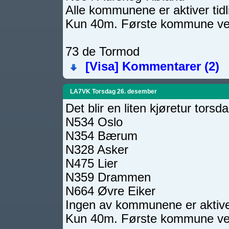
Alle kommunene er aktiver tid
Kun 40m. Første kommune ved
73 de Tormod
[Visa]
Kommentarer (2)
LA7VK Torsdag 26. desember
Det blir en liten kjøretur tors
N534 Oslo
N354 Bærum
N328 Asker
N475 Lier
N359 Drammen
N664 Øvre Eiker
Ingen av kommunene er aktiver
Kun 40m. Første kommune ved