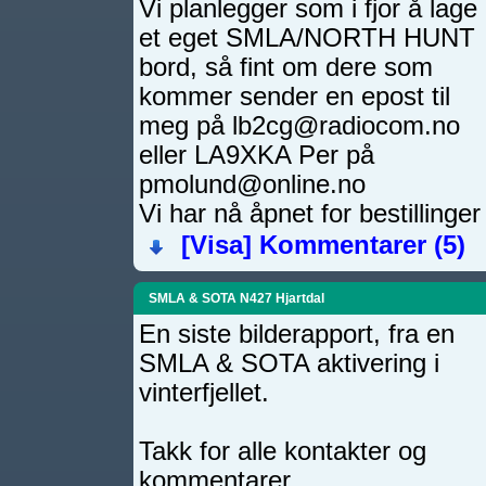
Vi planlegger som i fjor å lage
et eget SMLA/NORTH HUNT
bord, så fint om dere som
kommer sender en epost til
meg på lb2cg@radiocom.no
eller LA9XKA Per på
pmolund@online.no
Vi har nå åpnet for bestillin
[Visa]
Kommentarer (5)
SMLA & SOTA N427 Hjartdal
En siste bilderapport, fra en
SMLA & SOTA aktivering i
vinterfjellet.
Takk for alle kontakter og
kommentarer.