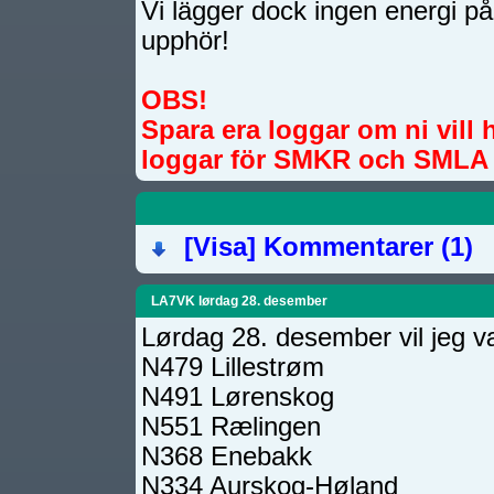
Vi lägger dock ingen energi 
upphör!
OBS!
Spara era loggar om ni vill 
loggar för SMKR och SMLA e
[Visa]
Kommentarer (1)
LA7VK lørdag 28. desember
Lørdag 28. desember vil jeg 
N479 Lillestrøm
N491 Lørenskog
N551 Rælingen
N368 Enebakk
N334 Aurskog-Høland